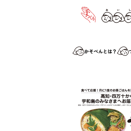
かそべんとは？
かそ
サポ